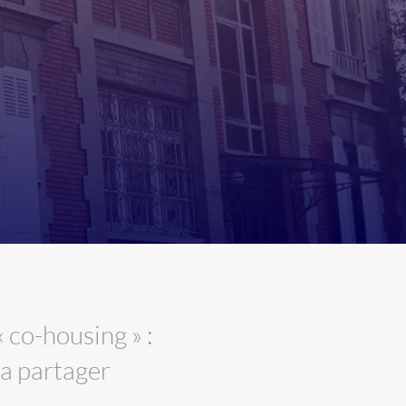
christine.gertiser@sharingpart.com
 co-housing » :
la partager