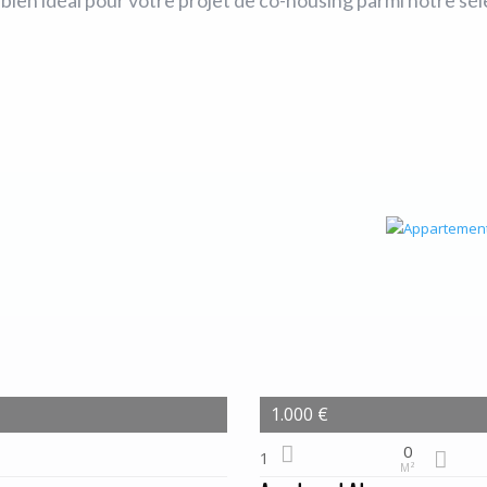
1.000 €
0
1
M²