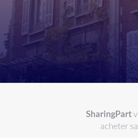
SharingPart
v
acheter sa